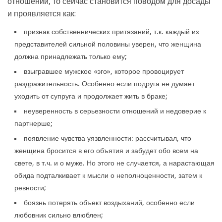
отношений, то сейчас становится поводом для досады
и проявляется как:
признак собственнических притязаний, т.к. каждый из
представителей сильной половины уверен, что женщина
должна принадлежать только ему;
взыгравшее мужское «эго», которое провоцирует
раздражительность. Особенно если подруга не думает
уходить от супруга и продолжает жить в браке;
неуверенность в серьезности отношений и недоверие к
партнерше;
появление чувства уязвленности: рассчитывал, что
женщина бросится в его объятия и забудет обо всем на
свете, в т.ч. и о муже. Но этого не случается, а нарастающая
обида подталкивает к мысли о неполноценности, затем к
ревности;
боязнь потерять объект воздыханий, особенно если
любовник сильно влюблен;