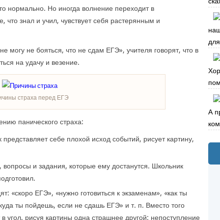
ска
о нормально. Но иногда волнение переходит в
, что знал и учил, чувствует себя растерянным и
наш
для 
 могу не бояться, что не сдам ЕГЭ», учителя говорят, что в
ться на удачу и везение.
Хор
пом
ичины страха перед ЕГЭ
А п
ению панического страха:
ком
 представляет себе плохой исход событий, рисует картину,
т, вопросы и задания, которые ему достанутся. Школьник
подготовил.
т: «скоро ЕГЭ», «нужно готовиться к экзаменам», «как ты
куда ты пойдешь, если не сдашь ЕГЭ» и т. п. Вместо того
 в угол, рисуя картины одна страшнее другой: непоступление