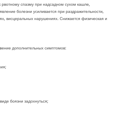
 рвотному спазму при надсадном сухом кашле,
вление болезни усиливается при раздражительности,
ях, висцеральных нарушениях. Снижается физическая и
овение дополнительных симптомов:
ия;
виде боязни задохнуться;