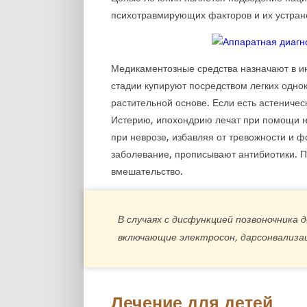
психотравмирующих факторов и их устране
Медикаментозные средства назначают в и
стадии купируют посредством легких одн
растительной основе. Если есть астениче
Истерию, ипохондрию лечат при помощи не
при неврозе, избавляя от тревожности и ф
заболевание, прописывают антибиотики. П
вмешательство.
В случаях с дисфункцией позвоночник
включающие электросон, дарсонвализа
Лечение для детей