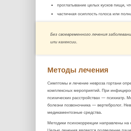
проглатывание целых кусков пищи, чт
частичная осиплость голоса или пол
Без своевременного лечения заболеван
или кахексии.
Методы лечения
Симптомы и лечение невроза гортани опре
комплексных мероприятий. При инфициров
психических расстройствах — психиатр. М
болезни позвоночника — вертебролог. Нев
медикаментозные средства.
Методики психокоррекции направлены на 
Целью лечения является подведение паци