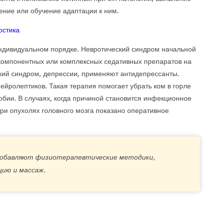
ние или обучение адаптации к ним.
ндивидуальном порядке. Невротический синдром начальной
окомпонентных или комплексных седативных препаратов на
ский синдром, депрессии, применяют антидепрессанты.
йролептиков. Такая терапия помогает убрать ком в горле
обии. В случаях, когда причиной становится инфекционное
ри опухолях головного мозга показано оперативное
а добавляют физиотерапевтические методики,
цию и массаж.