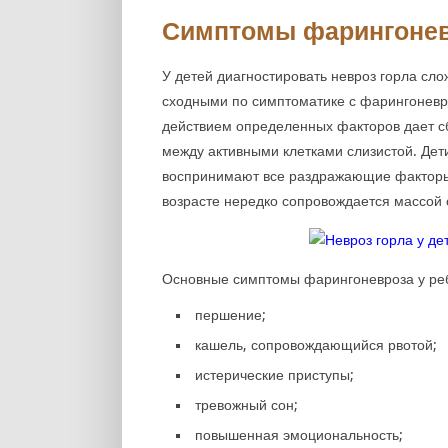
Симптомы фарингонев
У детей диагностировать невроз горла с
сходными по симптоматике с фарингонев
действием определенных факторов дает с
между активными клетками слизистой. Дет
воспринимают все раздражающие факторы 
возрасте нередко сопровождается массой 
Основные симптомы фарингоневроза у ре
першение;
кашель, сопровождающийся рвотой;
истерические приступы;
тревожный сон;
повышенная эмоциональность;