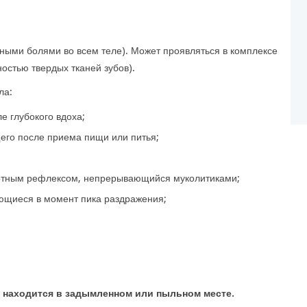
ными болями во всем теле). Может проявляться в комплексе
остью твердых тканей зубов).
ла:
е глубокого вдоха;
его после приема пищи или питья;
отным рефлексом, непрерывающийся муколитиками;
ающиеся в момент пика раздражения;
к находится в задымленном или пыльном месте.