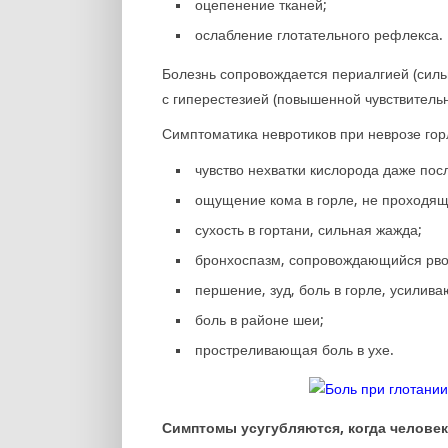
оцепенение тканей;
ослабление глотательного рефлекса.
Болезнь сопровождается периалгией (силь
с гиперестезией (повышенной чувствительн
Симптоматика невротиков при неврозе гор
чувство нехватки кислорода даже посл
ощущение кома в горле, не проходящ
сухость в гортани, сильная жажда;
бронхоспазм, сопровождающийся рв
першение, зуд, боль в горле, усилив
боль в районе шеи;
простреливающая боль в ухе.
Симптомы усугубляются, когда челове