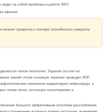
о ведет за собой проблемы в работе ЖКТ;
ная афония.
ие может привести к потере способности говорить
деляются типом патологии. Терапия состоит из
ании тканей глотки основную терапию проводит ЛОР,
орфологические изменения корректирует нейрохирург, а
роз глотки лечат, используя психотерапию и
обучение больного эффективным способам расслабления.
ента к пониманию истинных причин патологии, выявление