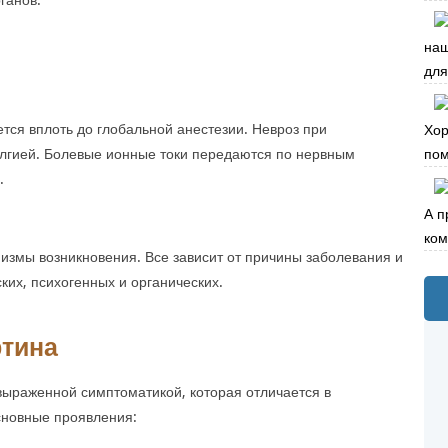
наш
для 
тся вплоть до глобальной анестезии. Невроз при
Хор
лгией. Болевые ионные токи передаются по нервным
пом
.
А п
ком
измы возникновения. Все зависит от причины заболевания и
ких, психогенных и органических.
ртина
 выраженной симптоматикой, которая отличается в
сновные проявления: