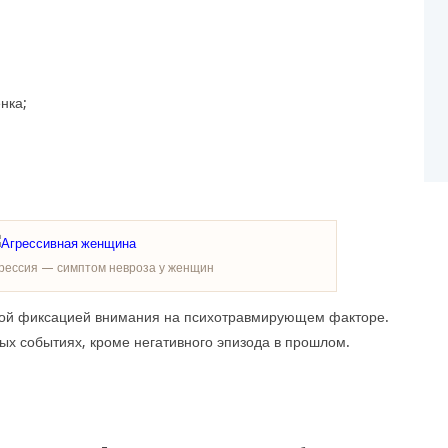
нка;
рессия — симптом невроза у женщин
ой фиксацией внимания на психотравмирующем факторе.
х событиях, кроме негативного эпизода в прошлом.