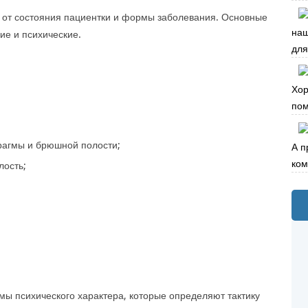
т от состояния пациентки и формы заболевания. Основные
наш
ие и психические.
для 
Хор
пом
агмы и брюшной полости;
А п
ком
лость;
ы психического характера, которые определяют тактику