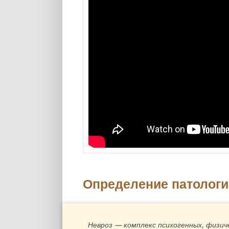
Определение патологи
Невроз — комплекс психогенных, физич