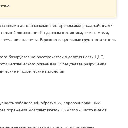
ения.
вязчивыми астеническими и истерическими расстройствами,
ельной активности. По данным статистики, симптомами,
населения планеты. В разных социальных кругах показатель
оза базируется на расстройствах в деятельности ЦНС,
ти человеческого организма. В результате разрушения
ические и психические патологии.
упность заболеваний обратимых, спровоцированных
ез поражения мозговых клеток. Симптомы часто имеют
пределенными качествами личности, восприятием