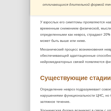
отличающихся длительной формой теч
У взрослых его симптомы проявляются на
временным снижением физической, мыслит
определенными как невроз, страдают 20% 
может быть выше или ниже.
Механический процесс возникновения невр
обеспечивающей адаптационные способнос
нейромедиаторных связей появляются физ
Существующие стадии
Определение невроз подразумевает совок
нарушениями функциональности ЦНС, но б
затяжное течение.
Хроническая форма возникает в связи с о