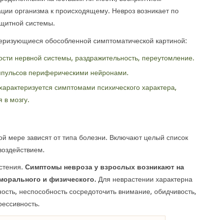
ции организма к происходящему. Невроз возникает по
ащитной системы.
теризующиеся обособленной симптоматической картиной:
ти нервной системы, раздражительность, переутомление.
мпульсов периферическими нейронами.
характеризуется симптомами психического характера,
в мозгу.
й мере зависят от типа болезни. Включают целый список
воздействием.
стения.
Симптомы невроза у взрослых возникают на
морального и физического.
Для неврастении характерна
сть, неспособность сосредоточить внимание, обидчивость,
рессивность.